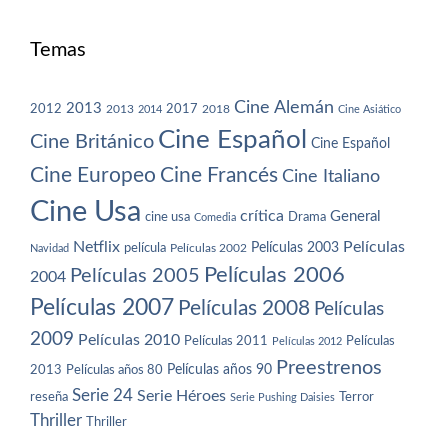
Temas
Cine Alemán
2013
2012
2013
2017
2018
2014
Cine Asiático
Cine Español
Cine Británico
Cine Español
Cine Europeo
Cine Francés
Cine Italiano
Cine Usa
crítica
General
cine usa
Drama
Comedia
Netflix
Películas
Películas 2003
película
Navidad
Películas 2002
Películas 2006
Películas 2005
2004
Películas 2007
Películas 2008
Películas
2009
Películas 2010
Películas 2011
Películas
Películas 2012
Preestrenos
Películas años 80
Películas años 90
2013
Serie 24
Serie Héroes
reseña
Terror
Serie Pushing Daisies
Thriller
Thriller