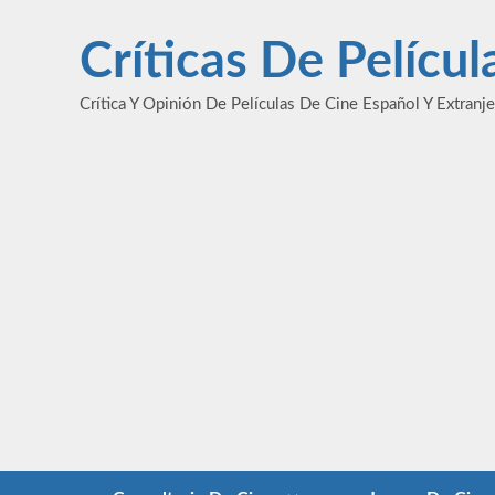
Saltar
al
Críticas De Pelícu
contenido
Crítica Y Opinión De Películas De Cine Español Y Extranj