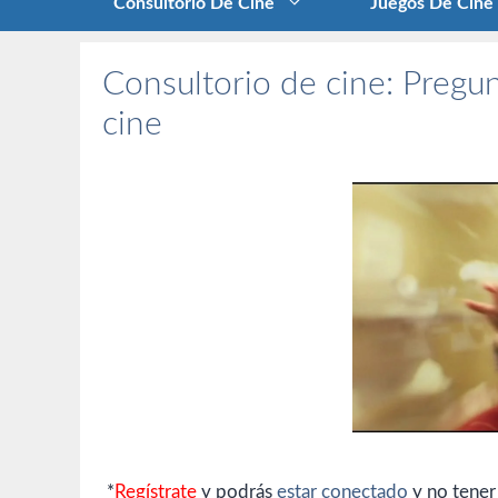
Consultorio De Cine
Juegos De Cine
Consultorio de cine: Pregun
cine
*
Regístrate
y podrás
estar conectado
y no tener