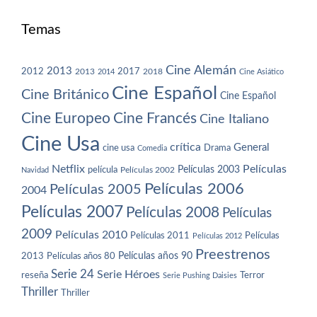
Temas
Cine Alemán
2013
2012
2013
2017
2018
2014
Cine Asiático
Cine Español
Cine Británico
Cine Español
Cine Europeo
Cine Francés
Cine Italiano
Cine Usa
crítica
General
cine usa
Drama
Comedia
Netflix
Películas
Películas 2003
película
Navidad
Películas 2002
Películas 2006
Películas 2005
2004
Películas 2007
Películas 2008
Películas
2009
Películas 2010
Películas 2011
Películas
Películas 2012
Preestrenos
Películas años 80
Películas años 90
2013
Serie 24
Serie Héroes
reseña
Terror
Serie Pushing Daisies
Thriller
Thriller