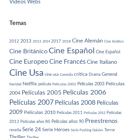
Vídeos
Webs
Temas
Cine Alemán
2013
2012
2013
2017
2018
2014
Cine Asiático
Cine Español
Cine Británico
Cine Español
Cine Europeo
Cine Francés
Cine Italiano
Cine Usa
crítica
General
cine usa
Drama
Comedia
Netflix
Películas
Películas 2003
película
Navidad
Películas 2002
Películas 2006
Películas 2005
2004
Películas 2007
Películas 2008
Películas
2009
Películas 2010
Películas 2011
Películas
Películas 2012
Preestrenos
Películas años 80
Películas años 90
2013
Serie 24
Serie Héroes
reseña
Terror
Serie Pushing Daisies
Thriller
Thriller