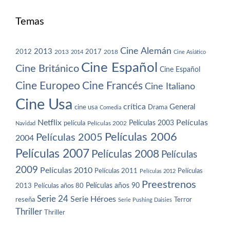
Temas
Cine Alemán
2013
2012
2013
2017
2018
2014
Cine Asiático
Cine Español
Cine Británico
Cine Español
Cine Europeo
Cine Francés
Cine Italiano
Cine Usa
crítica
General
cine usa
Drama
Comedia
Netflix
Películas
Películas 2003
película
Navidad
Películas 2002
Películas 2006
Películas 2005
2004
Películas 2007
Películas 2008
Películas
2009
Películas 2010
Películas 2011
Películas
Películas 2012
Preestrenos
Películas años 80
Películas años 90
2013
Serie 24
Serie Héroes
reseña
Terror
Serie Pushing Daisies
Thriller
Thriller