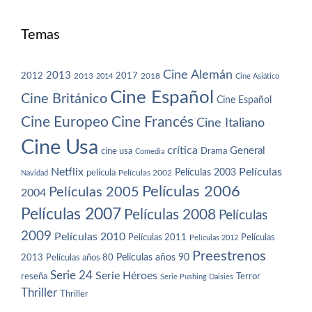
Temas
Cine Alemán
2013
2012
2013
2017
2018
2014
Cine Asiático
Cine Español
Cine Británico
Cine Español
Cine Europeo
Cine Francés
Cine Italiano
Cine Usa
crítica
General
cine usa
Drama
Comedia
Netflix
Películas
Películas 2003
película
Navidad
Películas 2002
Películas 2006
Películas 2005
2004
Películas 2007
Películas 2008
Películas
2009
Películas 2010
Películas 2011
Películas
Películas 2012
Preestrenos
Películas años 80
Películas años 90
2013
Serie 24
Serie Héroes
reseña
Terror
Serie Pushing Daisies
Thriller
Thriller