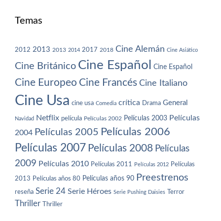
Temas
Cine Alemán
2013
2012
2013
2017
2018
2014
Cine Asiático
Cine Español
Cine Británico
Cine Español
Cine Europeo
Cine Francés
Cine Italiano
Cine Usa
crítica
General
cine usa
Drama
Comedia
Netflix
Películas
Películas 2003
película
Navidad
Películas 2002
Películas 2006
Películas 2005
2004
Películas 2007
Películas 2008
Películas
2009
Películas 2010
Películas 2011
Películas
Películas 2012
Preestrenos
Películas años 80
Películas años 90
2013
Serie 24
Serie Héroes
reseña
Terror
Serie Pushing Daisies
Thriller
Thriller