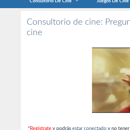
Consultorio De Cine
Juegos De Cine
Consultorio de cine: Pregun
cine
*
Regístrate
y podrás
estar conectado
y no tener