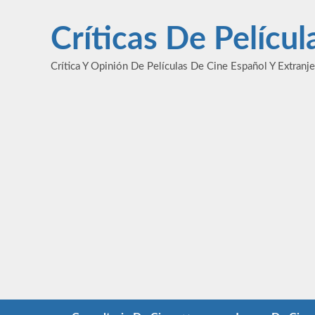
Saltar
al
Críticas De Pelícu
contenido
Crítica Y Opinión De Películas De Cine Español Y Extranj