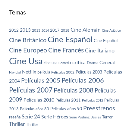
Temas
Cine Alemán
2013
2012
2013
2017
2018
2014
Cine Asiático
Cine Español
Cine Británico
Cine Español
Cine Europeo
Cine Francés
Cine Italiano
Cine Usa
crítica
General
cine usa
Drama
Comedia
Netflix
Películas
Películas 2003
película
Navidad
Películas 2002
Películas 2006
Películas 2005
2004
Películas 2007
Películas 2008
Películas
2009
Películas 2010
Películas 2011
Películas
Películas 2012
Preestrenos
Películas años 80
Películas años 90
2013
Serie 24
Serie Héroes
reseña
Terror
Serie Pushing Daisies
Thriller
Thriller