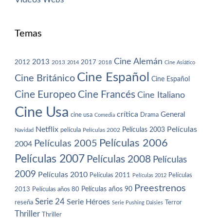
Temas
Cine Alemán
2013
2012
2013
2017
2018
2014
Cine Asiático
Cine Español
Cine Británico
Cine Español
Cine Europeo
Cine Francés
Cine Italiano
Cine Usa
crítica
General
cine usa
Drama
Comedia
Netflix
Películas
Películas 2003
película
Navidad
Películas 2002
Películas 2006
Películas 2005
2004
Películas 2007
Películas 2008
Películas
2009
Películas 2010
Películas 2011
Películas
Películas 2012
Preestrenos
Películas años 80
Películas años 90
2013
Serie 24
Serie Héroes
reseña
Terror
Serie Pushing Daisies
Thriller
Thriller