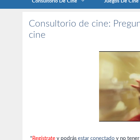
Consultorio De Cine
Juegos De Cine
Consultorio de cine: Pregun
cine
*
Regístrate
y podrás
estar conectado
y no tener