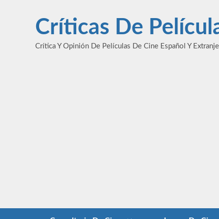
Saltar
al
Críticas De Pelícu
contenido
Crítica Y Opinión De Películas De Cine Español Y Extranj