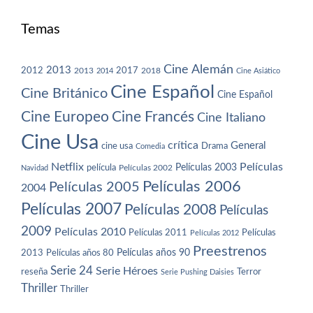
Temas
Cine Alemán
2013
2012
2013
2017
2018
2014
Cine Asiático
Cine Español
Cine Británico
Cine Español
Cine Europeo
Cine Francés
Cine Italiano
Cine Usa
crítica
General
cine usa
Drama
Comedia
Netflix
Películas
Películas 2003
película
Navidad
Películas 2002
Películas 2006
Películas 2005
2004
Películas 2007
Películas 2008
Películas
2009
Películas 2010
Películas 2011
Películas
Películas 2012
Preestrenos
Películas años 80
Películas años 90
2013
Serie 24
Serie Héroes
reseña
Terror
Serie Pushing Daisies
Thriller
Thriller