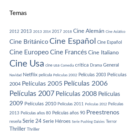
Temas
Cine Alemán
2013
2012
2013
2017
2018
2014
Cine Asiático
Cine Español
Cine Británico
Cine Español
Cine Europeo
Cine Francés
Cine Italiano
Cine Usa
crítica
General
cine usa
Drama
Comedia
Netflix
Películas
Películas 2003
película
Navidad
Películas 2002
Películas 2006
Películas 2005
2004
Películas 2007
Películas 2008
Películas
2009
Películas 2010
Películas 2011
Películas
Películas 2012
Preestrenos
Películas años 80
Películas años 90
2013
Serie 24
Serie Héroes
reseña
Terror
Serie Pushing Daisies
Thriller
Thriller