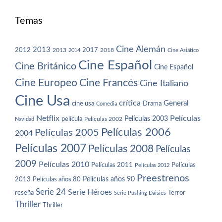
Temas
Cine Alemán
2013
2012
2013
2017
2018
2014
Cine Asiático
Cine Español
Cine Británico
Cine Español
Cine Europeo
Cine Francés
Cine Italiano
Cine Usa
crítica
General
cine usa
Drama
Comedia
Netflix
Películas
Películas 2003
película
Navidad
Películas 2002
Películas 2006
Películas 2005
2004
Películas 2007
Películas 2008
Películas
2009
Películas 2010
Películas 2011
Películas
Películas 2012
Preestrenos
Películas años 80
Películas años 90
2013
Serie 24
Serie Héroes
reseña
Terror
Serie Pushing Daisies
Thriller
Thriller