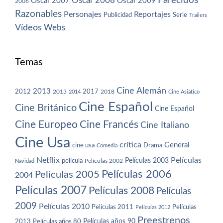
Parecidos
Oscar 2008
Oscar 2007
Oscar 2009
2006
Razonables
Personajes
Reportajes
Publicidad
Serie
Trailers
Vídeos
Webs
Temas
Cine Alemán
2013
2012
2013
2017
2018
2014
Cine Asiático
Cine Español
Cine Británico
Cine Español
Cine Europeo
Cine Francés
Cine Italiano
Cine Usa
crítica
General
cine usa
Drama
Comedia
Netflix
Películas
Películas 2003
película
Navidad
Películas 2002
Películas 2006
Películas 2005
2004
Películas 2007
Películas 2008
Películas
2009
Películas 2010
Películas 2011
Películas
Películas 2012
Preestrenos
Películas años 80
Películas años 90
2013