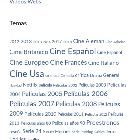
Vídeos
Webs
Temas
Cine Alemán
2013
2012
2013
2017
2018
2014
Cine Asiático
Cine Español
Cine Británico
Cine Español
Cine Europeo
Cine Francés
Cine Italiano
Cine Usa
crítica
General
cine usa
Drama
Comedia
Netflix
Películas
Películas 2003
película
Navidad
Películas 2002
Películas 2006
Películas 2005
2004
Películas 2007
Películas 2008
Películas
2009
Películas 2010
Películas 2011
Películas
Películas 2012
Preestrenos
Películas años 80
Películas años 90
2013
Serie 24
Serie Héroes
reseña
Terror
Serie Pushing Daisies
Thriller
Thriller