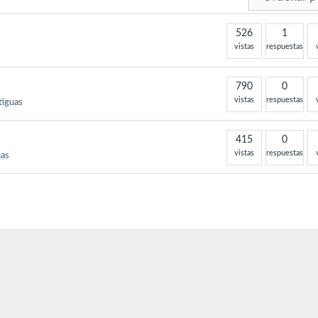
526
1
vistas
respuestas
790
0
vistas
respuestas
tiguas
415
0
vistas
respuestas
uas