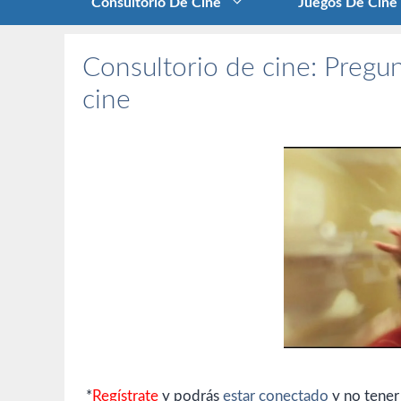
Consultorio De Cine
Juegos De Cine
Consultorio de cine: Pregun
cine
*
Regístrate
y podrás
estar conectado
y no tener