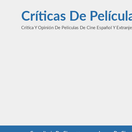
Saltar
al
Críticas De Pelícu
contenido
Crítica Y Opinión De Películas De Cine Español Y Extranj