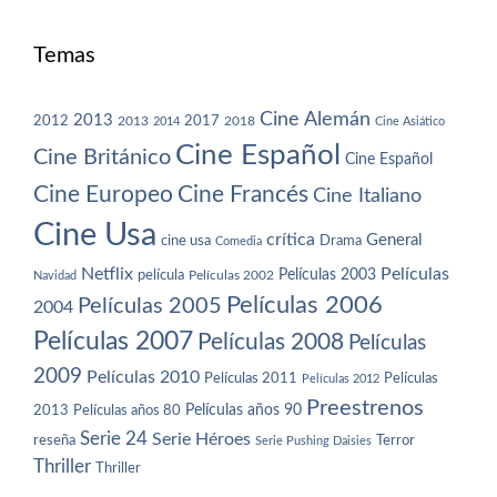
Temas
Cine Alemán
2013
2012
2013
2017
2018
2014
Cine Asiático
Cine Español
Cine Británico
Cine Español
Cine Europeo
Cine Francés
Cine Italiano
Cine Usa
crítica
General
cine usa
Drama
Comedia
Netflix
Películas
Películas 2003
película
Navidad
Películas 2002
Películas 2006
Películas 2005
2004
Películas 2007
Películas 2008
Películas
2009
Películas 2010
Películas 2011
Películas
Películas 2012
Preestrenos
Películas años 80
Películas años 90
2013
Serie 24
Serie Héroes
reseña
Terror
Serie Pushing Daisies
Thriller
Thriller