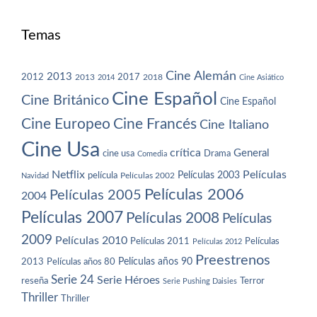
Temas
Cine Alemán
2013
2012
2013
2017
2018
2014
Cine Asiático
Cine Español
Cine Británico
Cine Español
Cine Europeo
Cine Francés
Cine Italiano
Cine Usa
crítica
General
cine usa
Drama
Comedia
Netflix
Películas
Películas 2003
película
Navidad
Películas 2002
Películas 2006
Películas 2005
2004
Películas 2007
Películas 2008
Películas
2009
Películas 2010
Películas 2011
Películas
Películas 2012
Preestrenos
Películas años 80
Películas años 90
2013
Serie 24
Serie Héroes
reseña
Terror
Serie Pushing Daisies
Thriller
Thriller