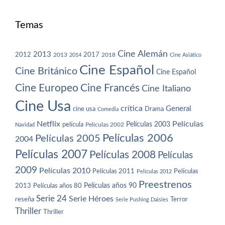
Temas
Cine Alemán
2013
2012
2013
2017
2018
2014
Cine Asiático
Cine Español
Cine Británico
Cine Español
Cine Europeo
Cine Francés
Cine Italiano
Cine Usa
crítica
General
cine usa
Drama
Comedia
Netflix
Películas
Películas 2003
película
Navidad
Películas 2002
Películas 2006
Películas 2005
2004
Películas 2007
Películas 2008
Películas
2009
Películas 2010
Películas 2011
Películas
Películas 2012
Preestrenos
Películas años 80
Películas años 90
2013
Serie 24
Serie Héroes
reseña
Terror
Serie Pushing Daisies
Thriller
Thriller