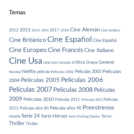
Temas
Cine Alemán
2013
2012
2013
2017
2018
2014
Cine Asiático
Cine Español
Cine Británico
Cine Español
Cine Europeo
Cine Francés
Cine Italiano
Cine Usa
crítica
General
cine usa
Drama
Comedia
Netflix
Películas
Películas 2003
película
Navidad
Películas 2002
Películas 2006
Películas 2005
2004
Películas 2007
Películas 2008
Películas
2009
Películas 2010
Películas 2011
Películas
Películas 2012
Preestrenos
Películas años 80
Películas años 90
2013
Serie 24
Serie Héroes
reseña
Terror
Serie Pushing Daisies
Thriller
Thriller