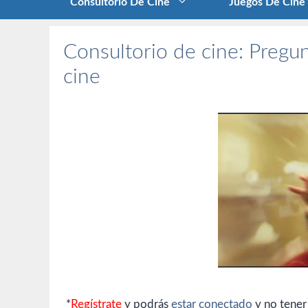
Consultorio De Cine
Juegos De Cine
Consultorio de cine: Pregun
cine
*
Regístrate
y podrás
estar conectado
y no tener