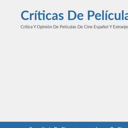
Saltar
al
Críticas De Pelícu
contenido
Crítica Y Opinión De Películas De Cine Español Y Extranj