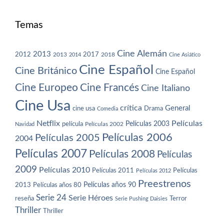
Temas
Cine Alemán
2013
2012
2013
2017
2018
2014
Cine Asiático
Cine Español
Cine Británico
Cine Español
Cine Europeo
Cine Francés
Cine Italiano
Cine Usa
crítica
General
cine usa
Drama
Comedia
Netflix
Películas
Películas 2003
película
Navidad
Películas 2002
Películas 2006
Películas 2005
2004
Películas 2007
Películas 2008
Películas
2009
Películas 2010
Películas 2011
Películas
Películas 2012
Preestrenos
Películas años 80
Películas años 90
2013
Serie 24
Serie Héroes
reseña
Terror
Serie Pushing Daisies
Thriller
Thriller