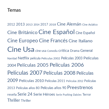
Temas
Cine Alemán
2013
2012
2013
2017
2018
2014
Cine Asiático
Cine Español
Cine Británico
Cine Español
Cine Europeo
Cine Francés
Cine Italiano
Cine Usa
crítica
General
cine usa
Drama
Comedia
Netflix
Películas
Películas 2003
película
Navidad
Películas 2002
Películas 2006
Películas 2005
2004
Películas 2007
Películas 2008
Películas
2009
Películas 2010
Películas 2011
Películas
Películas 2012
Preestrenos
Películas años 80
Películas años 90
2013
Serie 24
Serie Héroes
reseña
Terror
Serie Pushing Daisies
Thriller
Thriller