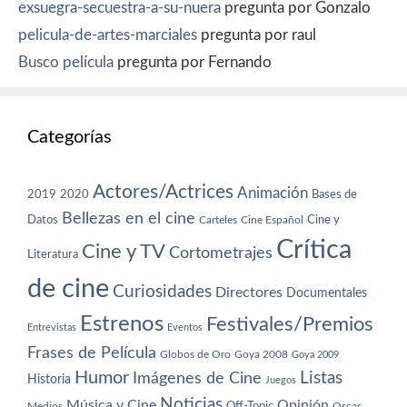
exsuegra-secuestra-a-su-nuera
pregunta por Gonzalo
pelicula-de-artes-marciales
pregunta por raul
Busco película
pregunta por Fernando
Categorías
Actores/Actrices
Animación
2019
2020
Bases de
Bellezas en el cine
Datos
Cine y
Carteles
Cine Español
Crítica
Cine y TV
Cortometrajes
Literatura
de cine
Curiosidades
Directores
Documentales
Estrenos
Festivales/Premios
Entrevistas
Eventos
Frases de Película
Globos de Oro
Goya 2008
Goya 2009
Humor
Imágenes de Cine
Listas
Historia
Juegos
Noticias
Música y Cine
Opinión
Off-Topic
Oscar
Medios