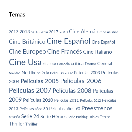
Temas
Cine Alemán
2013
2012
2013
2017
2018
2014
Cine Asiático
Cine Español
Cine Británico
Cine Español
Cine Europeo
Cine Francés
Cine Italiano
Cine Usa
crítica
General
cine usa
Drama
Comedia
Netflix
Películas
Películas 2003
película
Navidad
Películas 2002
Películas 2006
Películas 2005
2004
Películas 2007
Películas 2008
Películas
2009
Películas 2010
Películas 2011
Películas
Películas 2012
Preestrenos
Películas años 80
Películas años 90
2013
Serie 24
Serie Héroes
reseña
Terror
Serie Pushing Daisies
Thriller
Thriller