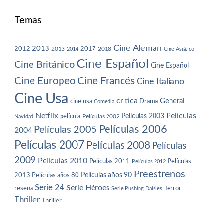
Temas
Cine Alemán
2013
2012
2013
2017
2018
2014
Cine Asiático
Cine Español
Cine Británico
Cine Español
Cine Europeo
Cine Francés
Cine Italiano
Cine Usa
crítica
General
cine usa
Drama
Comedia
Netflix
Películas
Películas 2003
película
Navidad
Películas 2002
Películas 2006
Películas 2005
2004
Películas 2007
Películas 2008
Películas
2009
Películas 2010
Películas 2011
Películas
Películas 2012
Preestrenos
Películas años 80
Películas años 90
2013
Serie 24
Serie Héroes
reseña
Terror
Serie Pushing Daisies
Thriller
Thriller