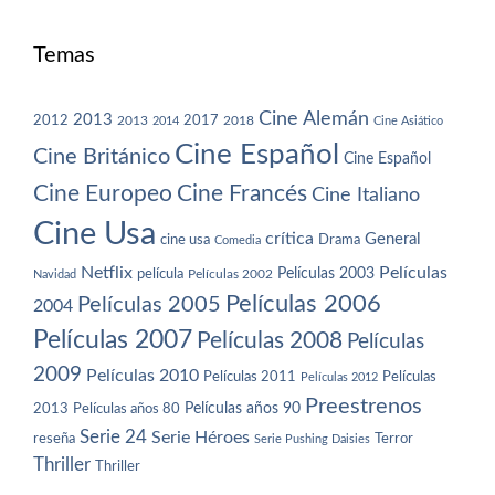
Temas
Cine Alemán
2013
2012
2013
2017
2018
2014
Cine Asiático
Cine Español
Cine Británico
Cine Español
Cine Europeo
Cine Francés
Cine Italiano
Cine Usa
crítica
General
cine usa
Drama
Comedia
Netflix
Películas
Películas 2003
película
Navidad
Películas 2002
Películas 2006
Películas 2005
2004
Películas 2007
Películas 2008
Películas
2009
Películas 2010
Películas 2011
Películas
Películas 2012
Preestrenos
Películas años 80
Películas años 90
2013
Serie 24
Serie Héroes
reseña
Terror
Serie Pushing Daisies
Thriller
Thriller