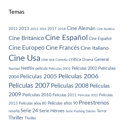
Temas
Cine Alemán
2013
2012
2013
2017
2018
2014
Cine Asiático
Cine Español
Cine Británico
Cine Español
Cine Europeo
Cine Francés
Cine Italiano
Cine Usa
crítica
General
cine usa
Drama
Comedia
Netflix
Películas
Películas 2003
película
Navidad
Películas 2002
Películas 2006
Películas 2005
2004
Películas 2007
Películas 2008
Películas
2009
Películas 2010
Películas 2011
Películas
Películas 2012
Preestrenos
Películas años 80
Películas años 90
2013
Serie 24
Serie Héroes
reseña
Terror
Serie Pushing Daisies
Thriller
Thriller