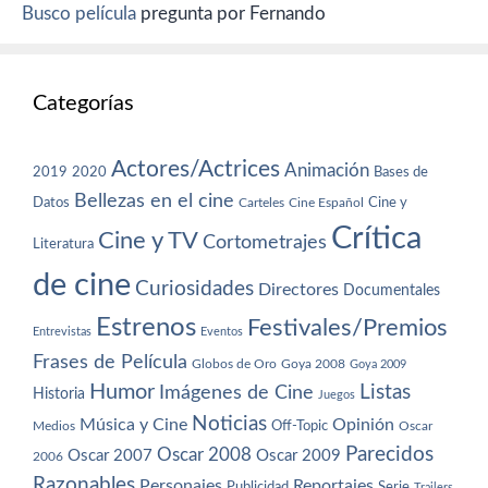
Busco película
pregunta por Fernando
Categorías
Actores/Actrices
Animación
2019
2020
Bases de
Bellezas en el cine
Datos
Cine y
Carteles
Cine Español
Crítica
Cine y TV
Cortometrajes
Literatura
de cine
Curiosidades
Directores
Documentales
Estrenos
Festivales/Premios
Entrevistas
Eventos
Frases de Película
Globos de Oro
Goya 2008
Goya 2009
Humor
Imágenes de Cine
Listas
Historia
Juegos
Noticias
Música y Cine
Opinión
Off-Topic
Oscar
Medios
Parecidos
Oscar 2008
Oscar 2007
Oscar 2009
2006
Razonables
Personajes
Reportajes
Publicidad
Serie
Trailers