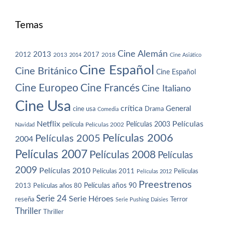
Temas
Cine Alemán
2013
2012
2013
2017
2018
2014
Cine Asiático
Cine Español
Cine Británico
Cine Español
Cine Europeo
Cine Francés
Cine Italiano
Cine Usa
crítica
General
cine usa
Drama
Comedia
Netflix
Películas
Películas 2003
película
Navidad
Películas 2002
Películas 2006
Películas 2005
2004
Películas 2007
Películas 2008
Películas
2009
Películas 2010
Películas 2011
Películas
Películas 2012
Preestrenos
Películas años 80
Películas años 90
2013
Serie 24
Serie Héroes
reseña
Terror
Serie Pushing Daisies
Thriller
Thriller