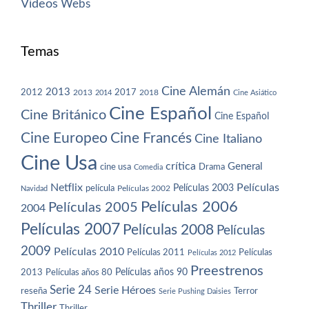
Vídeos
Webs
Temas
Cine Alemán
2013
2012
2013
2017
2018
2014
Cine Asiático
Cine Español
Cine Británico
Cine Español
Cine Europeo
Cine Francés
Cine Italiano
Cine Usa
crítica
General
cine usa
Drama
Comedia
Netflix
Películas
Películas 2003
película
Navidad
Películas 2002
Películas 2006
Películas 2005
2004
Películas 2007
Películas 2008
Películas
2009
Películas 2010
Películas 2011
Películas
Películas 2012
Preestrenos
Películas años 80
Películas años 90
2013
Serie 24
Serie Héroes
reseña
Terror
Serie Pushing Daisies
Thriller
Thriller