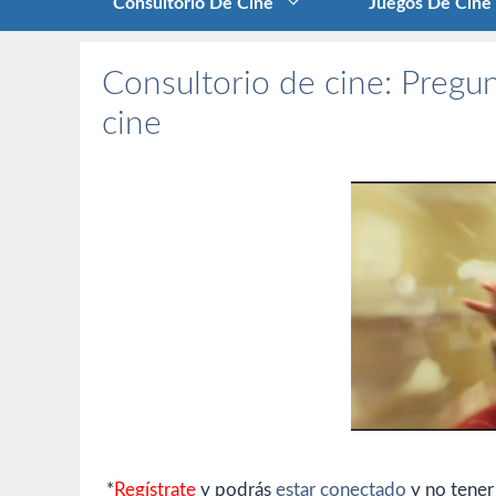
Consultorio De Cine
Juegos De Cine
Consultorio de cine: Pregun
cine
*
Regístrate
y podrás
estar conectado
y no tener