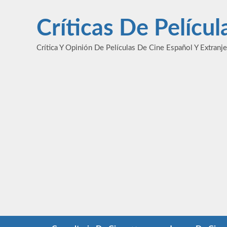
Saltar
al
Críticas De Pelícu
contenido
Crítica Y Opinión De Películas De Cine Español Y Extranj