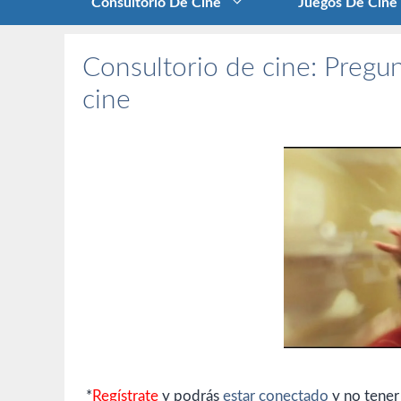
Consultorio De Cine
Juegos De Cine
Consultorio de cine: Pregun
cine
*
Regístrate
y podrás
estar conectado
y no tener