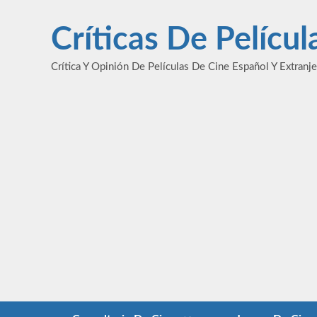
Saltar
al
Críticas De Pelícu
contenido
Crítica Y Opinión De Películas De Cine Español Y Extranj