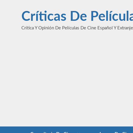
Saltar
al
Críticas De Pelícu
contenido
Crítica Y Opinión De Películas De Cine Español Y Extranj