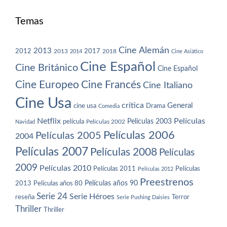
Temas
Cine Alemán
2013
2012
2013
2017
2018
2014
Cine Asiático
Cine Español
Cine Británico
Cine Español
Cine Europeo
Cine Francés
Cine Italiano
Cine Usa
crítica
General
cine usa
Drama
Comedia
Netflix
Películas
Películas 2003
película
Navidad
Películas 2002
Películas 2006
Películas 2005
2004
Películas 2007
Películas 2008
Películas
2009
Películas 2010
Películas 2011
Películas
Películas 2012
Preestrenos
Películas años 80
Películas años 90
2013
Serie 24
Serie Héroes
reseña
Terror
Serie Pushing Daisies
Thriller
Thriller