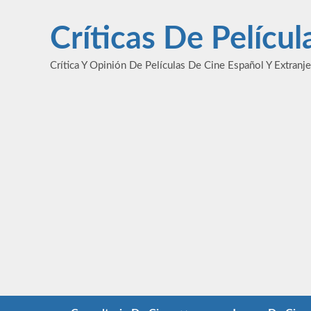
Saltar
al
Críticas De Pelícu
contenido
Crítica Y Opinión De Películas De Cine Español Y Extranj