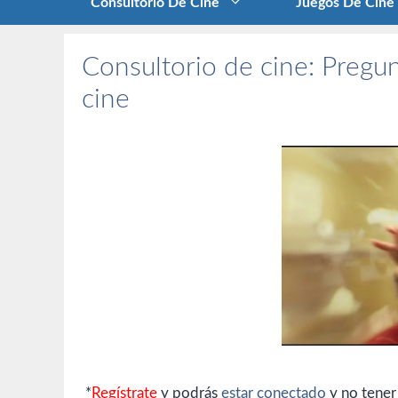
Consultorio De Cine
Juegos De Cine
Consultorio de cine: Pregun
cine
*
Regístrate
y podrás
estar conectado
y no tener