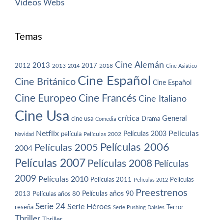
Vídeos
Webs
Temas
Cine Alemán
2013
2012
2013
2017
2018
2014
Cine Asiático
Cine Español
Cine Británico
Cine Español
Cine Europeo
Cine Francés
Cine Italiano
Cine Usa
crítica
General
cine usa
Drama
Comedia
Netflix
Películas
Películas 2003
película
Navidad
Películas 2002
Películas 2006
Películas 2005
2004
Películas 2007
Películas 2008
Películas
2009
Películas 2010
Películas 2011
Películas
Películas 2012
Preestrenos
Películas años 80
Películas años 90
2013
Serie 24
Serie Héroes
reseña
Terror
Serie Pushing Daisies
Thriller
Thriller