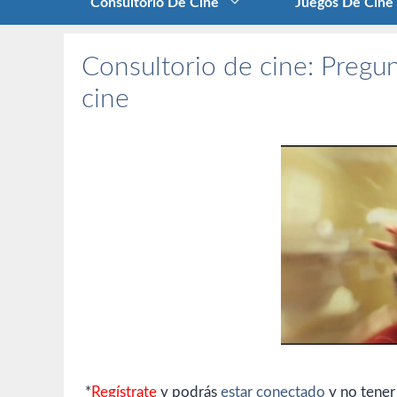
Consultorio De Cine
Juegos De Cine
Consultorio de cine: Pregun
cine
*
Regístrate
y podrás
estar conectado
y no tener