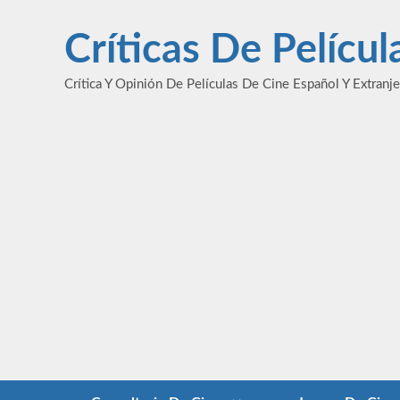
Saltar
al
Críticas De Pelícu
contenido
Crítica Y Opinión De Películas De Cine Español Y Extranj