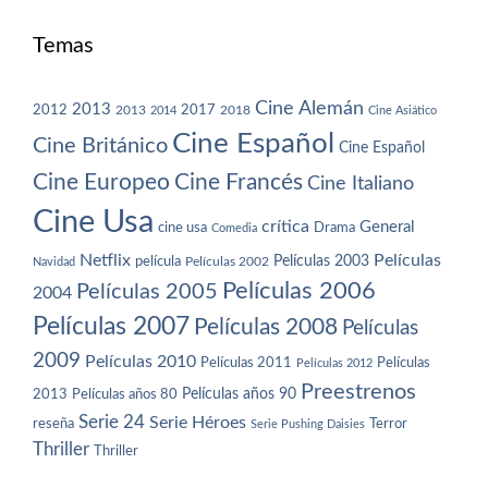
Temas
Cine Alemán
2013
2012
2013
2017
2018
2014
Cine Asiático
Cine Español
Cine Británico
Cine Español
Cine Europeo
Cine Francés
Cine Italiano
Cine Usa
crítica
General
cine usa
Drama
Comedia
Netflix
Películas
Películas 2003
película
Navidad
Películas 2002
Películas 2006
Películas 2005
2004
Películas 2007
Películas 2008
Películas
2009
Películas 2010
Películas 2011
Películas
Películas 2012
Preestrenos
Películas años 80
Películas años 90
2013
Serie 24
Serie Héroes
reseña
Terror
Serie Pushing Daisies
Thriller
Thriller