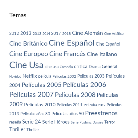
Temas
Cine Alemán
2013
2012
2013
2017
2018
2014
Cine Asiático
Cine Español
Cine Británico
Cine Español
Cine Europeo
Cine Francés
Cine Italiano
Cine Usa
crítica
General
cine usa
Drama
Comedia
Netflix
Películas
Películas 2003
película
Navidad
Películas 2002
Películas 2006
Películas 2005
2004
Películas 2007
Películas 2008
Películas
2009
Películas 2010
Películas 2011
Películas
Películas 2012
Preestrenos
Películas años 80
Películas años 90
2013
Serie 24
Serie Héroes
reseña
Terror
Serie Pushing Daisies
Thriller
Thriller