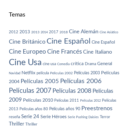
Temas
Cine Alemán
2013
2012
2013
2017
2018
2014
Cine Asiático
Cine Español
Cine Británico
Cine Español
Cine Europeo
Cine Francés
Cine Italiano
Cine Usa
crítica
General
cine usa
Drama
Comedia
Netflix
Películas
Películas 2003
película
Navidad
Películas 2002
Películas 2006
Películas 2005
2004
Películas 2007
Películas 2008
Películas
2009
Películas 2010
Películas 2011
Películas
Películas 2012
Preestrenos
Películas años 80
Películas años 90
2013
Serie 24
Serie Héroes
reseña
Terror
Serie Pushing Daisies
Thriller
Thriller