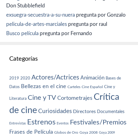
Don Stubblefield
exsuegra-secuestra-a-su-nuera
pregunta por Gonzalo
pelicula-de-artes-marciales
pregunta por raul
Busco película
pregunta por Fernando
Categorías
Actores/Actrices
Animación
2019
2020
Bases de
Bellezas en el cine
Datos
Cine y
Carteles
Cine Español
Crítica
Cine y TV
Cortometrajes
Literatura
de cine
Curiosidades
Directores
Documentales
Estrenos
Festivales/Premios
Entrevistas
Eventos
Frases de Película
Globos de Oro
Goya 2008
Goya 2009