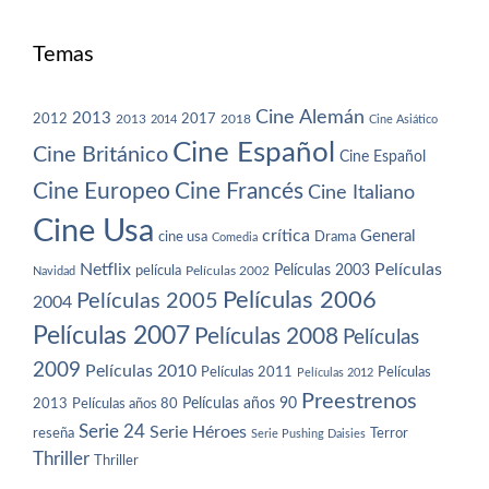
Temas
Cine Alemán
2013
2012
2013
2017
2018
2014
Cine Asiático
Cine Español
Cine Británico
Cine Español
Cine Europeo
Cine Francés
Cine Italiano
Cine Usa
crítica
General
cine usa
Drama
Comedia
Netflix
Películas
Películas 2003
película
Navidad
Películas 2002
Películas 2006
Películas 2005
2004
Películas 2007
Películas 2008
Películas
2009
Películas 2010
Películas 2011
Películas
Películas 2012
Preestrenos
Películas años 80
Películas años 90
2013
Serie 24
Serie Héroes
reseña
Terror
Serie Pushing Daisies
Thriller
Thriller