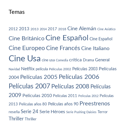
Temas
Cine Alemán
2013
2012
2013
2017
2018
2014
Cine Asiático
Cine Español
Cine Británico
Cine Español
Cine Europeo
Cine Francés
Cine Italiano
Cine Usa
crítica
General
cine usa
Drama
Comedia
Netflix
Películas
Películas 2003
película
Navidad
Películas 2002
Películas 2006
Películas 2005
2004
Películas 2007
Películas 2008
Películas
2009
Películas 2010
Películas 2011
Películas
Películas 2012
Preestrenos
Películas años 80
Películas años 90
2013
Serie 24
Serie Héroes
reseña
Terror
Serie Pushing Daisies
Thriller
Thriller