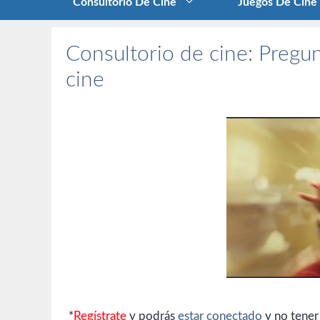
Consultorio De Cine
Juegos De Cine
Consultorio de cine: Pregun
cine
*
Regístrate
y podrás
estar conectado
y no tener