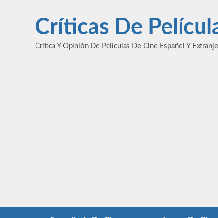
Saltar
al
Críticas De Pelícu
contenido
Crítica Y Opinión De Películas De Cine Español Y Extranj