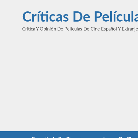
Saltar
al
Críticas De Pelícu
contenido
Crítica Y Opinión De Películas De Cine Español Y Extranj