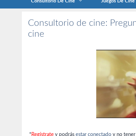
Consultorio De Cine
Juegos De Cine
Consultorio de cine: Pregun
cine
*
Regístrate
y podrás
estar conectado
y no tener