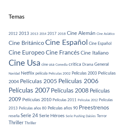
Temas
Cine Alemán
2013
2012
2013
2017
2018
2014
Cine Asiático
Cine Español
Cine Británico
Cine Español
Cine Europeo
Cine Francés
Cine Italiano
Cine Usa
crítica
General
cine usa
Drama
Comedia
Netflix
Películas
Películas 2003
película
Navidad
Películas 2002
Películas 2006
Películas 2005
2004
Películas 2007
Películas 2008
Películas
2009
Películas 2010
Películas 2011
Películas
Películas 2012
Preestrenos
Películas años 80
Películas años 90
2013
Serie 24
Serie Héroes
reseña
Terror
Serie Pushing Daisies
Thriller
Thriller