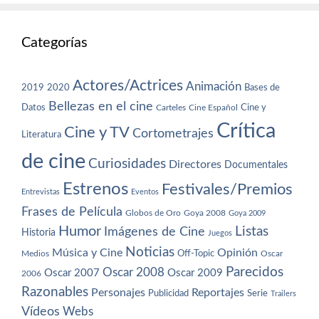
Categorías
Actores/Actrices
Animación
2019
2020
Bases de
Bellezas en el cine
Datos
Cine y
Carteles
Cine Español
Crítica
Cine y TV
Cortometrajes
Literatura
de cine
Curiosidades
Directores
Documentales
Estrenos
Festivales/Premios
Entrevistas
Eventos
Frases de Película
Globos de Oro
Goya 2008
Goya 2009
Humor
Imágenes de Cine
Listas
Historia
Juegos
Noticias
Música y Cine
Opinión
Off-Topic
Oscar
Medios
Parecidos
Oscar 2008
Oscar 2007
Oscar 2009
2006
Razonables
Personajes
Reportajes
Publicidad
Serie
Trailers
Vídeos
Webs