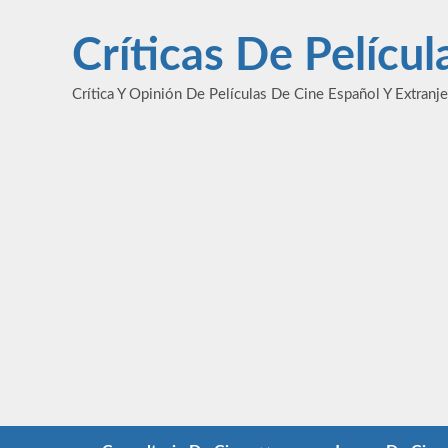
Saltar
al
Críticas De Pelícu
contenido
Crítica Y Opinión De Películas De Cine Español Y Extranj