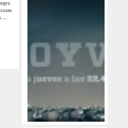
alegro
 cosas
s. …