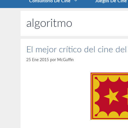
Consultorio De Cine
Juegos De Cine
algoritmo
El mejor crítico del cine d
25 Ene 2015
por
McGuffin