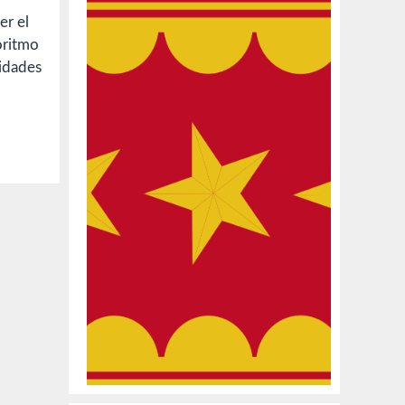
er el
oritmo
lidades