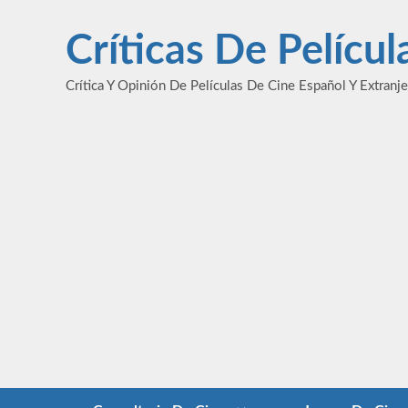
Saltar
al
Críticas De Pelícu
contenido
Crítica Y Opinión De Películas De Cine Español Y Extranj